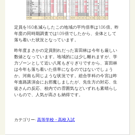
定員を160名減らしたこの地域の平均倍率は1.06倍。昨
年度の同時期調査では1.09倍でしたから、全体として
落ち着いた状況となっています。
昨年度まさかの定員割れだった富田林は今年も厳しい
数値となっています。地域的には少し離れますが、学
力ゾーンとして近い八尾もぎりぎりですから、富田林
は今年も落ち着いた倍率になるのではないでしょう
か。河南も同じような状況です。総合学科の今宮は昨
年進路講演会にお邪魔しましたが、先生方の対応、生
徒さんの反応、校内での雰囲気などいずれも素晴らし
いもので、人気が高さも納得です。
カテゴリー:
高等学校・高校入試