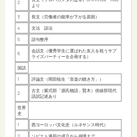
2
より
3
長文（労働者の能率が下がる原因）
4
文法 語法
5
語句整序
会話文（優秀学生に選ばれた友人を祝うサプ
6
ライズパーティーを企画する）
国語
1
評論文（岡田暁生「音楽の聴き方」）
古文（紫式部「源氏物語」賢木）傍線部現代
2
語訳記述あり
世界
史
1
西ヨーロッパ文化史（ルネサンス時代）
2
ソビエト連邦の成立から崩壊まで