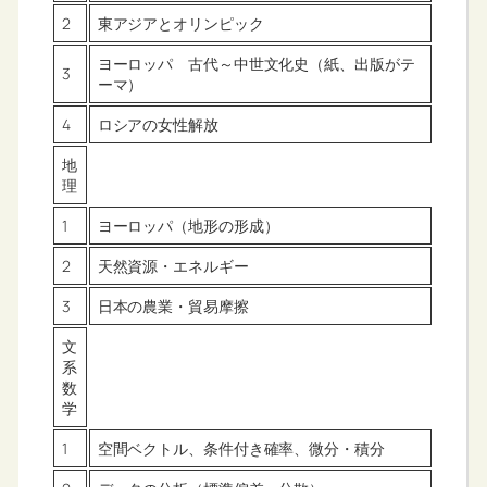
2
東アジアとオリンピック
ヨーロッパ 古代～中世文化史（紙、出版がテ
3
ーマ）
4
ロシアの女性解放
地
理
1
ヨーロッパ（地形の形成）
2
天然資源・エネルギー
3
日本の農業・貿易摩擦
文
系
数
学
1
空間ベクトル、条件付き確率、微分・積分