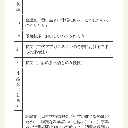
英
語
会話文（留学生との休暇に何をするかについて
1a
のやりとり）
1b
段落整序（おいしいパンを作ろう）
長文（古代アフガニスタンの冬季におけるブド
2
ウの保存法）
3
長文（手話の多言語との互換性）
小
論
文
（
公
民
）
評論文（日本学術振興会『科学の健全な発展の
ために：誠実な科学者への心得』）（１）事業
者と消費者間における契約（２）消費者保護の