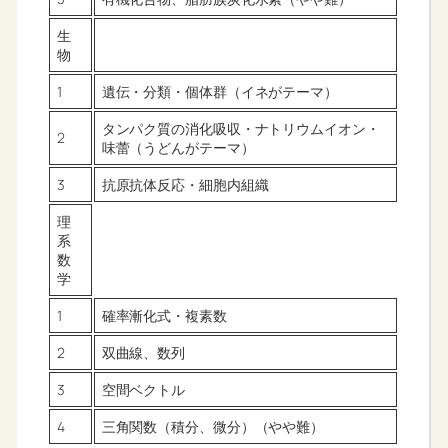
生
物
1
遺伝・分類・個体群（イネがテーマ）
タンパク質の消化吸収・ナトリウムイオン・
2
味蕾（うどんがテーマ）
3
抗原抗体反応・細胞内組織
理
系
数
学
1
確率漸化式・複素数
2
双曲線、数列
3
空間ベクトル
4
三角関数（積分、微分）（やや難）