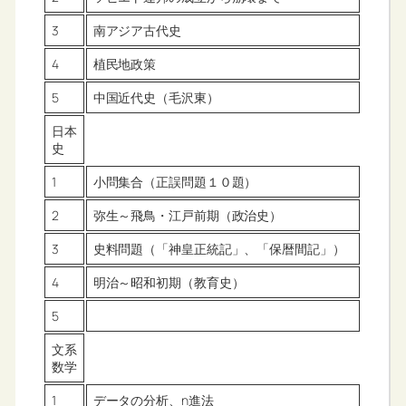
3
南アジア古代史
4
植民地政策
5
中国近代史（毛沢東）
日本
史
1
小問集合（正誤問題１０題）
2
弥生～飛鳥・江戸前期（政治史）
3
史料問題（「神皇正統記」、「保暦間記」）
4
明治～昭和初期（教育史）
5
文系
数学
1
データの分析、n進法