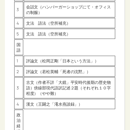
会話文（ハンバーガーショップにて・オフィス
3
の制服）
4
文法 語法（空所補充）
5
文法 語法（空所補充）
国
語
1
評論文（松岡正剛「日本という方法」）
2
評論文（若松英輔「死者の沈黙」）
古文（作者不詳「大鏡」平安時代後期の歴史物
3
語）傍線部現代語訳記述２題（それぞれ１０字
程度）（やや難）
4
漢文（王闢之「澠水燕談録」）
政
治
経