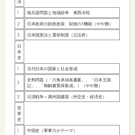
済
1
核兵器問題と地域紛争 東西冷戦
2
日本政府の財政政策 財政の3機能（やや難）
3
日本国憲法と選挙制度（立法府）
日
本
史
1
古代日本の国家と社会形成
史料問題（「六角承禎条書案」、「日本王国
2
記」、「御触書寛保集成」）（やや難）
3
日清戦争～満州国建国（外交史・経済史）
世
界
史
1
中国史（軍事力がテーマ）