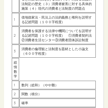
法制定の歴史（３）消費者被害に対する具体的
施策（４）現代の消費者と法制度の問題点
借地借家法・民法上の法的義務と権利を説明す
1
る記述問題（１００字程度）
消費者を保護する法律や機関についてを説明す
2
る記述問題（１００字程度） ①消費者契約法
②消費者生活センター③消費者団体訴訟制度
消費者の倫理観と法制度を題材とした小論文
3
（６００字程度）
総
情
数
学
1
数列（総和）（やや難）
2
関数（積分）
3
確率