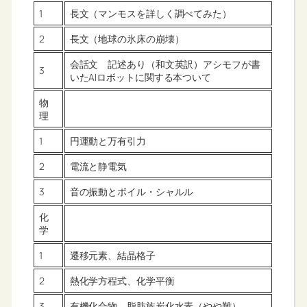
1
長文（マンモスを詳しく調べてみた）
2
長文（地球の氷床の崩壊）
会話文 記述あり（和文英訳）アシモフが書
3
いたAIロボットに関する本ついて
物
理
1
円運動と万有引力
2
電流と静電気
3
音の振動とボイル・シャルル
化
学
1
遷移元素、結晶格子
2
熱化学方程式、化学平衡
3
有機化合物、脂肪族炭化水素（やや難）